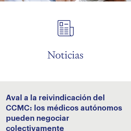
menu
menu
menu
Noticias
menu
menu
Aval a la reivindicación del
CCMC: los médicos autónomos
pueden negociar
colectivamente