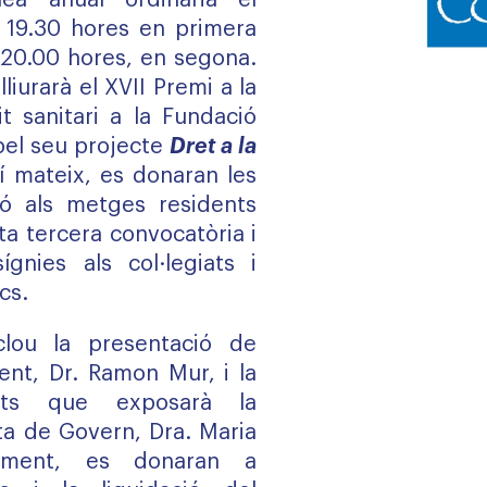
lea anual ordinària el
s 19.30 hores en primera
s 20.00 hores, en segona.
lliurarà el XVII Premi a la
it sanitari a la Fundació
pel seu projecte
Dret a la
xí mateix, es donaran les
ó als metges residents
a tercera convocatòria i
ígnies als col·legiats i
cs.
clou la presentació de
dent, Dr. Ramon Mur, i la
tats que exposarà la
nta de Govern, Dra. Maria
iorment, es donaran a