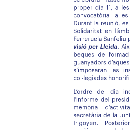
celebrarà l’assemb
proper dia 11, a le
convocatòria i a le
Durant la reunió, es 
Solidaritat en l’àmb
Ferreruela Sanfeliu 
visió per Lleida
. Ai
beques de formaci
guanyadors d’aquest
s’imposaran les ins
col·legiades honorífi
L’ordre del dia in
l’informe del presi
memòria d’activi
secretària de la Ju
Irigoyen. Poster