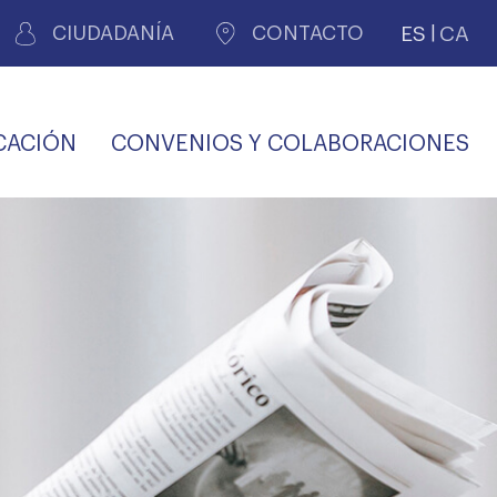
ES
CA
CIUDADANÍA
CONTACTO
CACIÓN
CONVENIOS Y COLABORACIONES
REGISTRO DE
CERTIFICADOS
MÉDICOS POR
LES
PERITAJE
JUDICIAL
PREMIOS Y BECAS
VIDA
SALUD Y APOYO AL
ECCIONES COLEGIALES
PERSONAL LABORAL
TRANSPARENCIA
TRÁMITES CONSULTA
S RECETAS
PROFESIONAL
MÉDICO
COMLL
MÉDICA
ilados
nitaria privada
S
OFERTAS Y
AGENCIA DE
R
DESCUENTOS