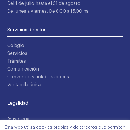
Del 1 de julio hasta el 31 de agosto:
De lunes a viernes: De 8.00 a 15.00 hs.
Servicios directos
Colegio
Servicios
Trámites
Comunicación
Convenios y colaboraciones
Ventanilla única
Legalidad
Aviso legal
Política de privacidad
Esta web utiliza cookies propias y de terceros que permiten