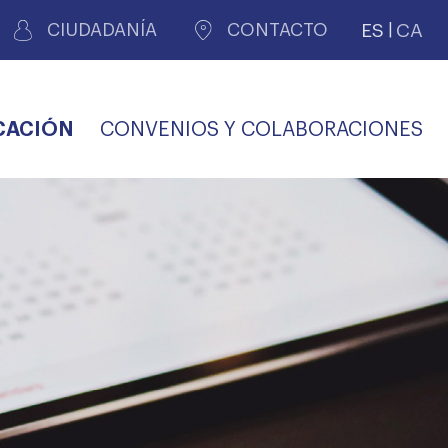
ES
CA
CIUDADANÍA
CONTACTO
CACIÓN
CONVENIOS Y COLABORACIONES
REGISTRO DE
CERTIFICADOS
MÉDICOS POR
LES
PERITAJE
JUDICIAL
PREMIOS Y BECAS
VIDA
SALUD Y APOYO AL
ECCIONES COLEGIALES
PERSONAL LABORAL
TRANSPARENCIA
TRÁMITES CONSULTA
S RECETAS
PROFESIONAL
MÉDICO
COMLL
MÉDICA
ilados
nitaria privada
S
OFERTAS Y
AGENCIA DE
R
DESCUENTOS