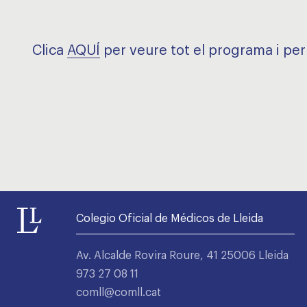
Clica
AQUÍ
per veure tot el programa i per 
Colegio Oficial de Médicos de Lleida
Av. Alcalde Rovira Roure, 41 25006 Lleida
973 27 08 11
comll@comll.cat