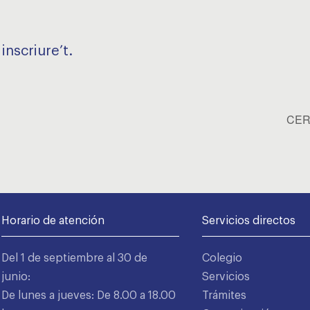
inscriure’t.
CERT
Horario de atención
Servicios directos
Del 1 de septiembre al 30 de
Colegio
junio:
Servicios
De lunes a jueves: De 8.00 a 18.00
Trámites