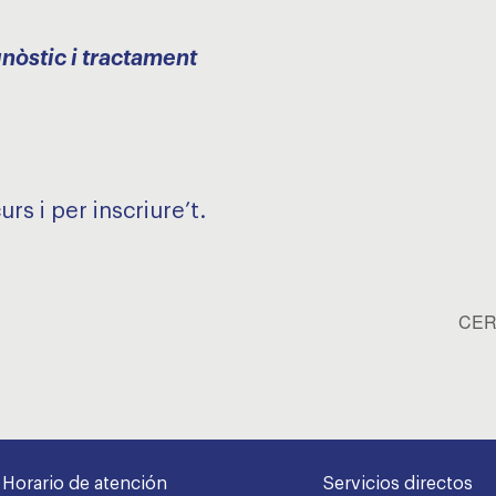
nòstic i tractament
rs i per inscriure’t.
CERT
Horario de atención
Servicios directos