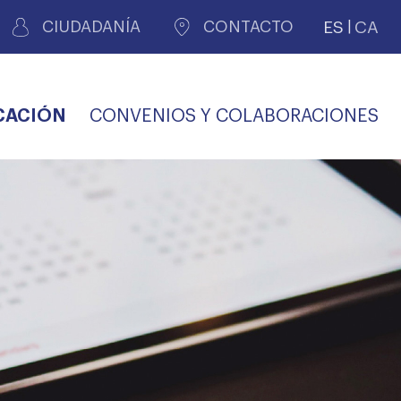
ES
CA
CIUDADANÍA
CONTACTO
CACIÓN
CONVENIOS Y COLABORACIONES
REGISTRO DE
CERTIFICADOS
MÉDICOS POR
LES
PERITAJE
JUDICIAL
PREMIOS Y BECAS
VIDA
SALUD Y APOYO AL
ECCIONES COLEGIALES
PERSONAL LABORAL
TRANSPARENCIA
TRÁMITES CONSULTA
S RECETAS
PROFESIONAL
MÉDICO
COMLL
MÉDICA
ilados
nitaria privada
S
OFERTAS Y
AGENCIA DE
R
DESCUENTOS