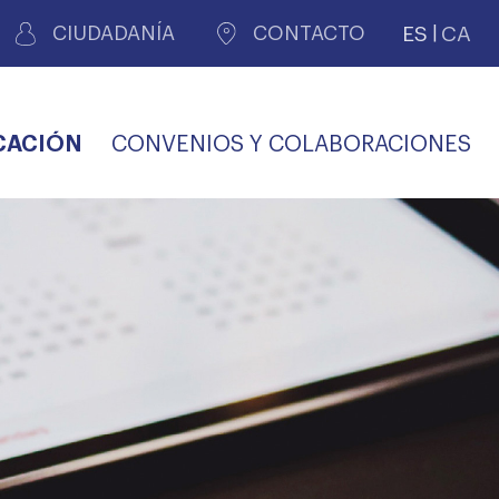
ES
CA
CIUDADANÍA
CONTACTO
CACIÓN
CONVENIOS Y COLABORACIONES
REGISTRO DE
CERTIFICADOS
MÉDICOS POR
LES
PERITAJE
JUDICIAL
PREMIOS Y BECAS
VIDA
SALUD Y APOYO AL
ECCIONES COLEGIALES
PERSONAL LABORAL
TRANSPARENCIA
TRÁMITES CONSULTA
S RECETAS
PROFESIONAL
MÉDICO
COMLL
MÉDICA
ilados
nitaria privada
S
OFERTAS Y
AGENCIA DE
R
DESCUENTOS