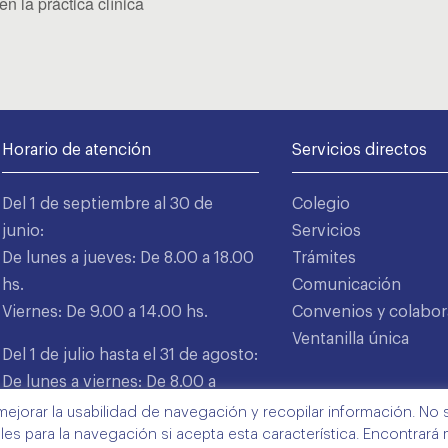
n la práctica clínica
Horario de atención
Servicios directos
Del 1 de septiembre al 30 de
Colegio
junio:
Servicios
De lunes a jueves: De 8.00 a 18.00
Trámites
hs.
Comunicación
Viernes: De 9.00 a 14.00 hs.
Convenios y colabor
Ventanilla única
Del 1 de julio hasta el 31 de agosto:
De lunes a viernes: De 8.00 a
15.00 hs.
mejorar la usabilidad de navegación y recopilar información. No s
ales para la navegación si acepta esta característica. Encontrará