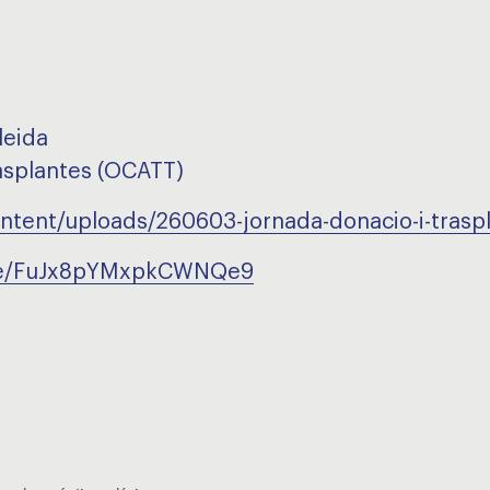
leida
asplantes (OCATT)
ontent/uploads/260603-jornada-donacio-i-tras
gle/FuJx8pYMxpkCWNQe9