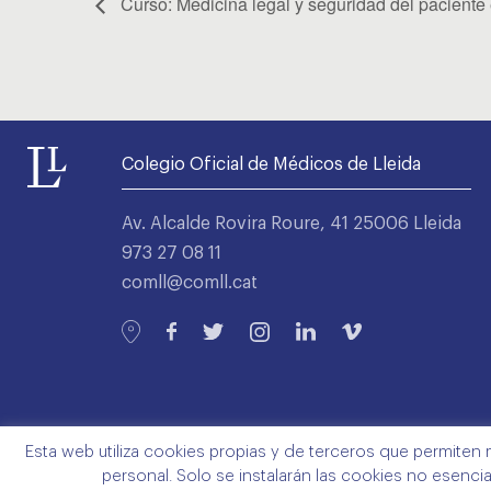
Curso: Medicina legal y seguridad del paciente e
Colegio Oficial de Médicos de Lleida
Av. Alcalde Rovira Roure, 41 25006 Lleida
973 27 08 11
comll@comll.cat
Esta web utiliza cookies propias y de terceros que permiten 
personal. Solo se instalarán las cookies no esenci