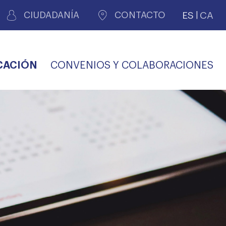
ES
CA
CIUDADANÍA
CONTACTO
CACIÓN
CONVENIOS Y COLABORACIONES
REGISTRO DE
CERTIFICADOS
MÉDICOS POR
LES
PERITAJE
JUDICIAL
PREMIOS Y BECAS
VIDA
SALUD Y APOYO AL
ECCIONES COLEGIALES
PERSONAL LABORAL
TRANSPARENCIA
TRÁMITES CONSULTA
S RECETAS
PROFESIONAL
MÉDICO
COMLL
MÉDICA
ilados
nitaria privada
S
OFERTAS Y
AGENCIA DE
R
DESCUENTOS