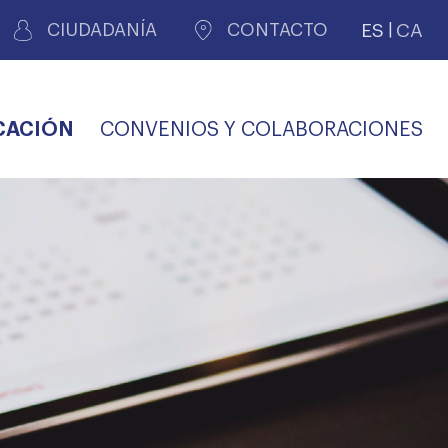
ES
CA
CIUDADANÍA
CONTACTO
CACIÓN
CONVENIOS Y COLABORACIONES
REGISTRO DE
CERTIFICADOS
MÉDICOS POR
LES
PERITAJE
JUDICIAL
PREMIOS Y BECAS
VIDA
SALUD Y APOYO AL
ECCIONES COLEGIALES
PERSONAL LABORAL
TRANSPARENCIA
TRÁMITES CONSULTA
S RECETAS
PROFESIONAL
MÉDICO
COMLL
MÉDICA
ilados
nitaria privada
S
OFERTAS Y
AGENCIA DE
R
DESCUENTOS