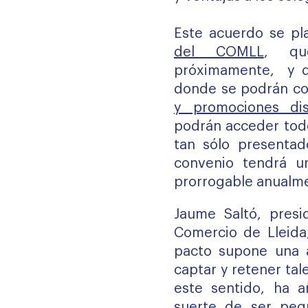
Este acuerdo se pl
del COMLL
, qu
próximamente, y qu
donde se podrán co
y promociones dis
podrán acceder todo
tan sólo presentado
convenio tendrá u
prorrogable anualm
Jaume Saltó, pres
Comercio de Lleida
pacto supone una a
captar y retener tal
este sentido, ha añ
suerte de ser pe