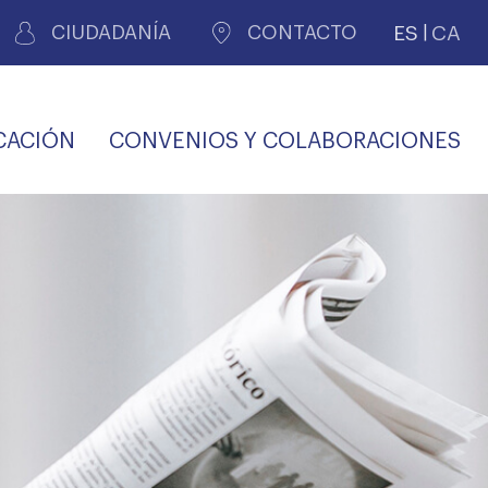
ES
CA
CIUDADANÍA
CONTACTO
CACIÓN
CONVENIOS Y COLABORACIONES
REGISTRO DE
CERTIFICADOS
MÉDICOS POR
LES
PERITAJE
JUDICIAL
PREMIOS Y BECAS
VIDA
SALUD Y APOYO AL
ECCIONES COLEGIALES
PERSONAL LABORAL
TRANSPARENCIA
TRÁMITES CONSULTA
S RECETAS
PROFESIONAL
MÉDICO
COMLL
MÉDICA
ilados
nitaria privada
S
OFERTAS Y
AGENCIA DE
R
DESCUENTOS