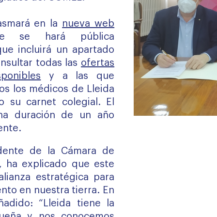
asmará en la
nueva web
e se hará pública
e incluirá un apartado
nsultar todas las
ofertas
ponibles
y a las que
s los médicos de Lleida
 su carnet colegial. El
na duración de un año
ente.
idente de la Cámara de
, ha explicado que este
lianza estratégica para
ento en nuestra tierra. En
adido: “Lleida tiene la
queña y nos conocemos