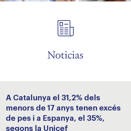
menu
menu
Noticias
A Catalunya el 31,2% dels
menors de 17 anys tenen excés
de pes i a Espanya, el 35%,
segons la Unicef