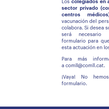
Los
colegiados en a
sector privado (co
centros médicos)
vacunación del pers
colabora. Si desea s
será necesario r
formulario para qu
esta actuación en lo
Para más informa
a
comll@comll.cat
.
¡Vaya! No hemos
formulario.