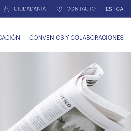
ES
CA
CIUDADANÍA
CONTACTO
CACIÓN
CONVENIOS Y COLABORACIONES
REGISTRO DE
CERTIFICADOS
MÉDICOS POR
LES
PERITAJE
JUDICIAL
PREMIOS Y BECAS
VIDA
SALUD Y APOYO AL
ECCIONES COLEGIALES
PERSONAL LABORAL
TRANSPARENCIA
TRÁMITES CONSULTA
S RECETAS
PROFESIONAL
MÉDICO
COMLL
MÉDICA
ilados
nitaria privada
S
OFERTAS Y
AGENCIA DE
R
DESCUENTOS