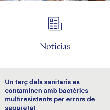
menu
menu
Noticias
Un terç dels sanitaris es
contaminen amb bactèries
multiresistents per errors de
seguretat