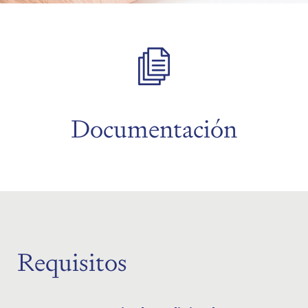
menu
menu
menu
Documentación
menu
Requisitos