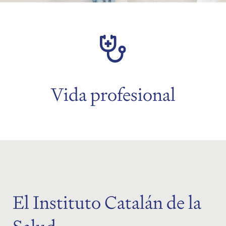
menu
menu
menu
Vida profesional
menu
El Instituto Catalán de la