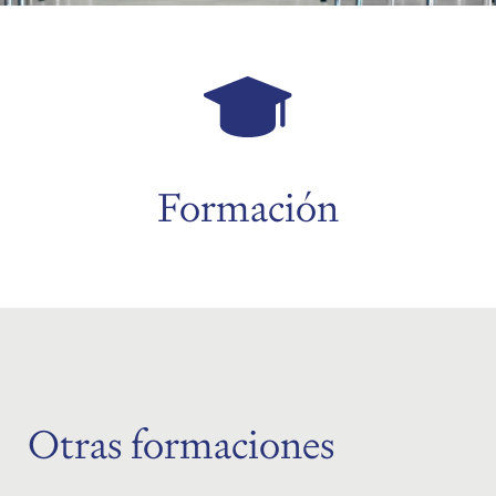
menu
menu
Formación
Otras formaciones