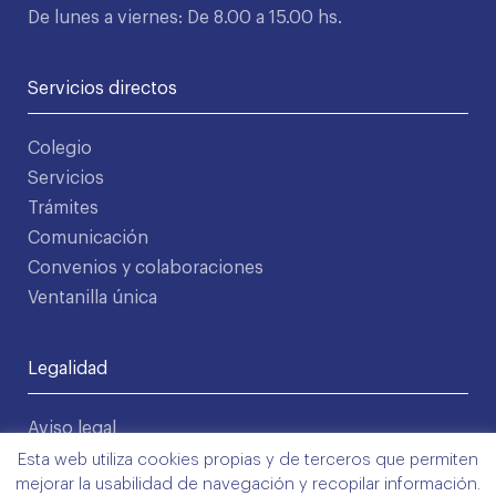
De lunes a viernes: De 8.00 a 15.00 hs.
Servicios directos
Colegio
Servicios
Trámites
Comunicación
Convenios y colaboraciones
Ventanilla única
Legalidad
Aviso legal
Política de privacidad
Esta web utiliza cookies propias y de terceros que permiten
mejorar la usabilidad de navegación y recopilar información.
Condiciones de uso