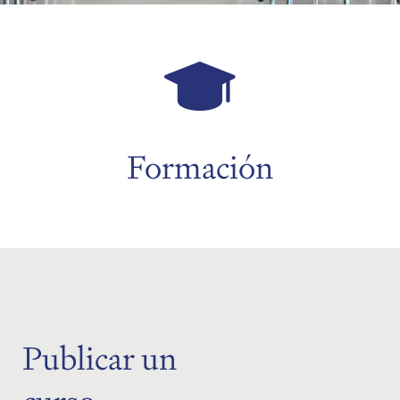
menu
menu
Formación
menu
Publicar un