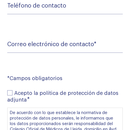
Teléfono
de
contacto
Correo
electrónico
de
*
contacto
*Campos obligatorios
Acepto
Acepto la política de protección de datos
la
*
adjunta
política
de
De acuerdo con lo que establece la normativa de
protección
protección de datos personales, le informamos que
de
los datos proporcionados serán responsabilidad del
datos
Colegio Oficial de Médicos de Lleida, domicilio en Avd.