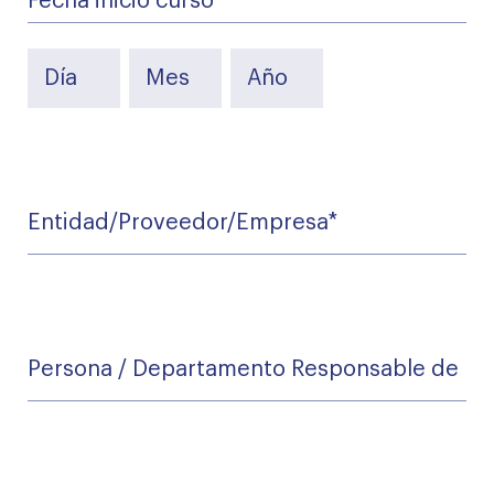
Fecha inicio curso
*
*
Entidad/Proveedor/Empresa
Persona
/
Departamento
Responsable
del
curso