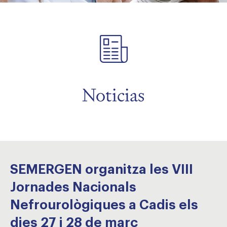
menu
menu
Noticias
SEMERGEN organitza les VIII
Jornades Nacionals
Nefrourològiques a Cadis els
dies 27 i 28 de març