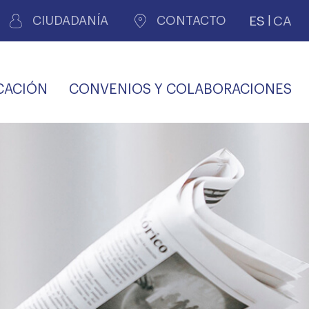
ES
CA
CIUDADANÍA
CONTACTO
CACIÓN
CONVENIOS Y COLABORACIONES
REGISTRO DE
CERTIFICADOS
MÉDICOS POR
LES
PERITAJE
JUDICIAL
PREMIOS Y BECAS
VIDA
SALUD Y APOYO AL
ECCIONES COLEGIALES
PERSONAL LABORAL
TRANSPARENCIA
TRÁMITES CONSULTA
S RECETAS
PROFESIONAL
MÉDICO
COMLL
MÉDICA
ilados
nitaria privada
S
OFERTAS Y
AGENCIA DE
R
DESCUENTOS