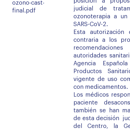
posición a propós
ozono-cast-
judicial de trat
final.pdf
ozonoterapia a un 
SARS-CoV-2.
Esta autorización
contraria a los pro
recomendaciones
autoridades sanitar
Agencia Español
Productos Sanitar
vigente de uso com
con medicamentos.
Los médicos respons
paciente desacon
también se han man
de esta decisión jud
del Centro, la Ge