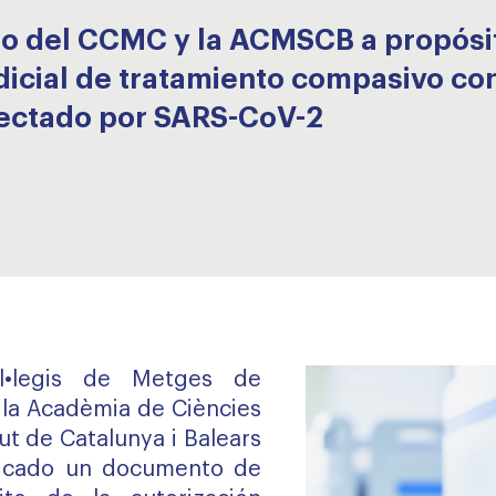
o del CCMC y la ACMSCB a propósit
udicial de tratamiento compasivo co
fectado por SARS-CoV-2
l•legis de Metges de
la Acadèmia de Ciències
ut de Catalunya i Balears
icado un documento de