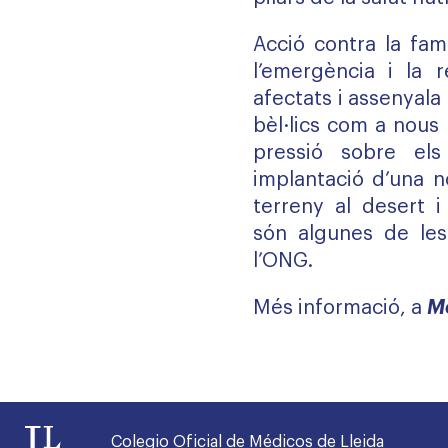
Acció contra la fa
l’emergència i la r
afectats i assenyala 
bèl·lics com a nous
pressió sobre els
implantació d’una n
terreny al desert i
són algunes de les
l’ONG.
Més informació, a
M
Colegio Oficial de Médicos de Lleida