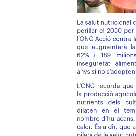
La salut nutricional
perillar el 2050 per 
l’ONG Acció contra l
que augmentarà la 
62% i 189 milion
inseguretat alimen
anys si no s’adopte
L’ONG recorda que l
la producció agrícol
nutrients dels cul
dilaten en el tem
nombre d’huracans, 
calor. És a dir, que
pilars de la salut nut