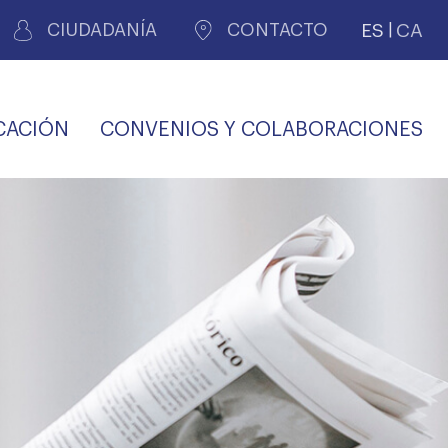
ES
CA
CIUDADANÍA
CONTACTO
CACIÓN
CONVENIOS Y COLABORACIONES
REGISTRO DE
CERTIFICADOS
MÉDICOS POR
LES
PERITAJE
JUDICIAL
PREMIOS Y BECAS
VIDA
SALUD Y APOYO AL
ECCIONES COLEGIALES
PERSONAL LABORAL
TRANSPARENCIA
TRÁMITES CONSULTA
S RECETAS
PROFESIONAL
MÉDICO
COMLL
MÉDICA
ilados
nitaria privada
S
OFERTAS Y
AGENCIA DE
R
DESCUENTOS