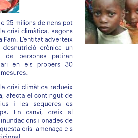
 de 25 milions de nens pot
la crisi climàtica, segons
a Fam. L’entitat adverteix
desnutrició crònica un
s de persones patiran
tari en els propers 30
n mesures.
a crisi climàtica redueix
a, afecta el contingut de
tius i les sequeres es
ps. En canvi, creix el
inundacions i onades de
 aquesta crisi amenaça els
ricional.