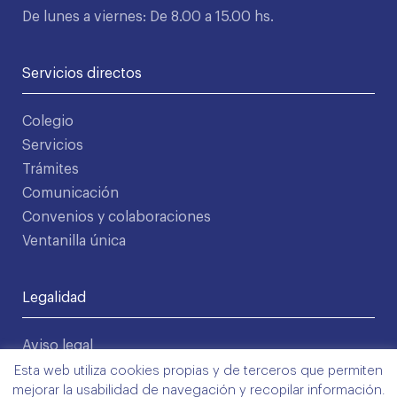
De lunes a viernes: De 8.00 a 15.00 hs.
Servicios directos
Colegio
Servicios
Trámites
Comunicación
Convenios y colaboraciones
Ventanilla única
Legalidad
Aviso legal
Política de privacidad
Esta web utiliza cookies propias y de terceros que permiten
mejorar la usabilidad de navegación y recopilar información.
Condiciones de uso