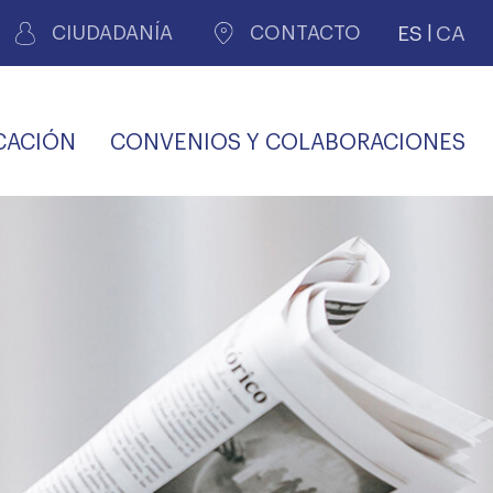
ES
CA
CIUDADANÍA
CONTACTO
CACIÓN
CONVENIOS Y COLABORACIONES
REGISTRO DE
CERTIFICADOS
MÉDICOS POR
LES
PERITAJE
JUDICIAL
PREMIOS Y BECAS
VIDA
SALUD Y APOYO AL
ECCIONES COLEGIALES
PERSONAL LABORAL
TRANSPARENCIA
TRÁMITES CONSULTA
S RECETAS
PROFESIONAL
MÉDICO
COMLL
MÉDICA
ilados
nitaria privada
S
OFERTAS Y
AGENCIA DE
R
DESCUENTOS