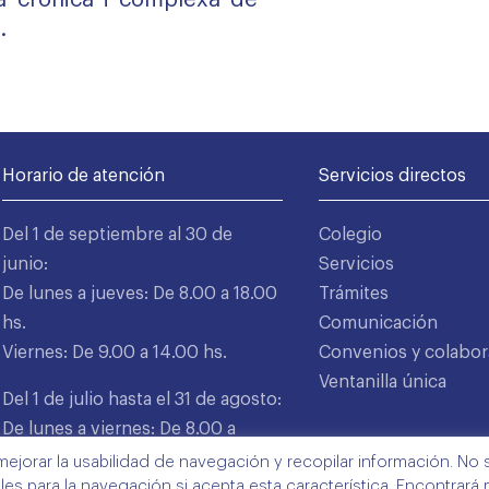
a crònica i complexa de
.
Horario de atención
Servicios directos
Del 1 de septiembre al 30 de
Colegio
junio:
Servicios
De lunes a jueves: De 8.00 a 18.00
Trámites
hs.
Comunicación
Viernes: De 9.00 a 14.00 hs.
Convenios y colabor
Ventanilla única
Del 1 de julio hasta el 31 de agosto:
De lunes a viernes: De 8.00 a
15.00 hs.
mejorar la usabilidad de navegación y recopilar información. No s
ales para la navegación si acepta esta característica. Encontrará