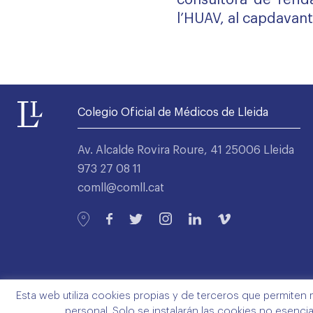
consultora de ferid
l’HUAV, al capdavant
Colegio Oficial de Médicos de Lleida
Av. Alcalde Rovira Roure, 41 25006 Lleida
973 27 08 11
comll@comll.cat
Esta web utiliza cookies propias y de terceros que permiten 
personal. Solo se instalarán las cookies no esenci