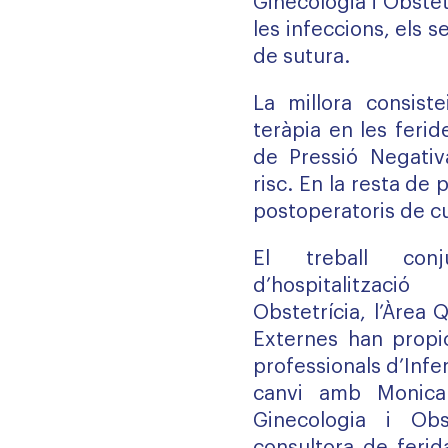
Ginecologia i Obstetr
les infeccions, els 
de sutura.
La millora consist
teràpia en les ferid
de Pressió Negativ
risc. En la resta de p
postoperatoris de c
El treball con
d’hospitalitzac
Obstetrícia, l’Àrea 
Externes han propic
professionals d’Infe
canvi amb Monica 
Ginecologia i Obst