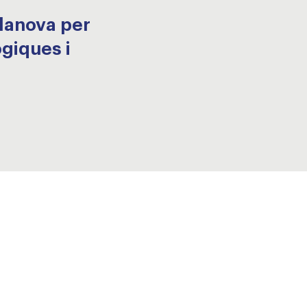
ilanova per
ògiques i