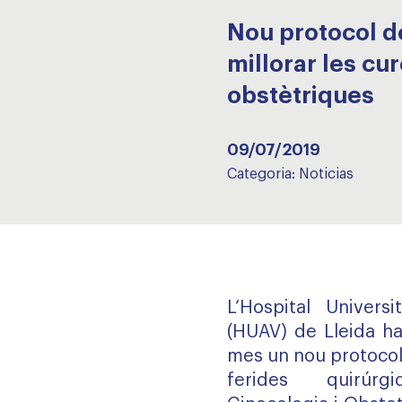
Nou protocol de
millorar les cu
obstètriques
09/07/2019
Categoria:
Noticias
L’Hospital Univers
(HUAV) de Lleida h
mes un nou protocol 
ferides quirúr