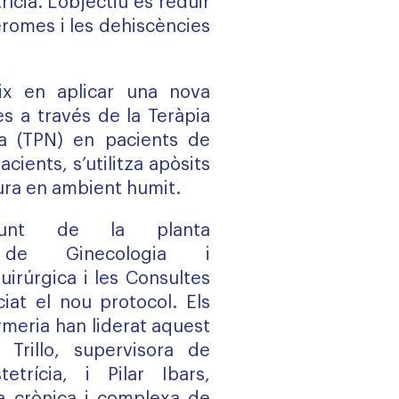
ícia. L’objectiu és reduir
seromes i les dehiscències
eix en aplicar una nova
es a través de la Teràpia
a (TPN) en pacients de
acients, s’utilitza apòsits
ura en ambient humit.
junt de la planta
ió de Ginecologia i
Quirúrgica i les Consultes
iat el nou protocol. Els
rmeria han liderat aquest
Trillo, supervisora de
etrícia, i Pilar Ibars,