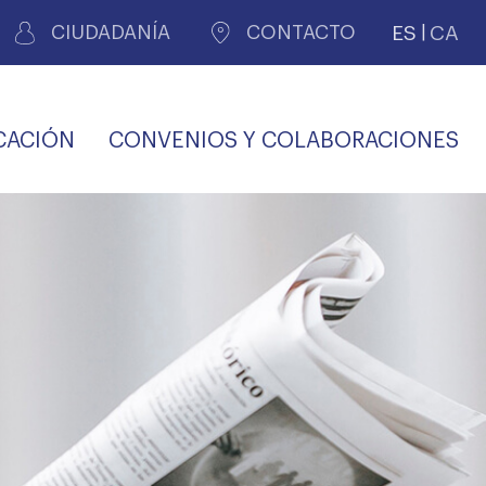
ES
CA
CIUDADANÍA
CONTACTO
CACIÓN
CONVENIOS Y COLABORACIONES
REGISTRO DE
CERTIFICADOS
MÉDICOS POR
LES
PERITAJE
JUDICIAL
PREMIOS Y BECAS
VIDA
SALUD Y APOYO AL
ECCIONES COLEGIALES
PERSONAL LABORAL
TRANSPARENCIA
TRÁMITES CONSULTA
S RECETAS
PROFESIONAL
MÉDICO
COMLL
MÉDICA
ilados
nitaria privada
S
OFERTAS Y
AGENCIA DE
R
DESCUENTOS