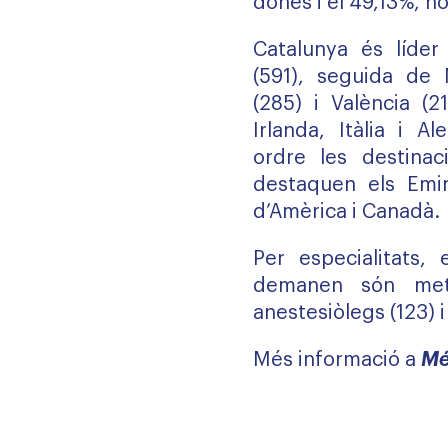
dones i el 49,13%, h
Catalunya és líder 
(591), seguida de 
(285) i València (2
Irlanda, Itàlia i 
ordre les destinac
destaquen els Emir
d’Amèrica i Canadà.
Per especialitats, 
demanen són metg
anestesiòlegs (123) i
Més informació a
Mé