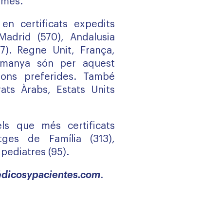
omes.
en certificats expedits
Madrid (570), Andalusia
17). Regne Unit, França,
Alemanya són per aquest
ions preferides. També
ats Àrabs, Estats Units
els que més certificats
es de Família (313),
 pediatres (95).
dicosypacientes.com
.