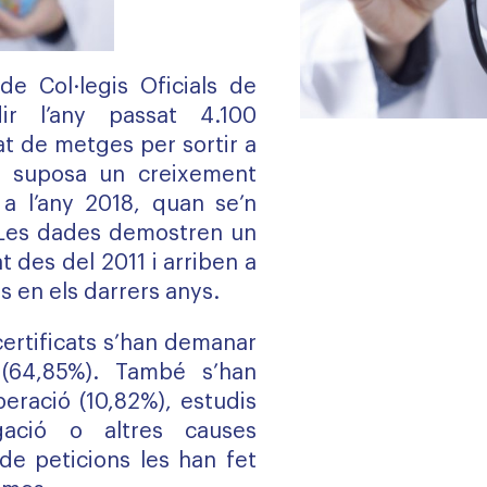
de Col·legis Oficials de
r l’any passat 4.100
tat de metges per sortir a
ra suposa un creixement
a l’any 2018, quan se’n
 Les dades demostren un
 des del 2011 i arriben a
s en els darrers anys.
certificats s’han demanar
 (64,85%). També s’han
operació (10,82%), estudis
gació o altres causes
 de peticions les han fet