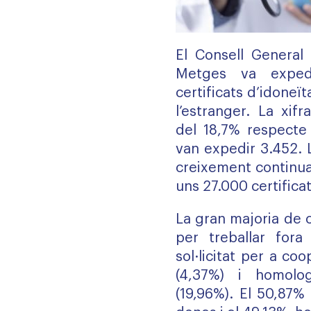
El Consell General 
Metges va expedi
certificats d’idoneï
l’estranger. La xif
del 18,7% respecte 
van expedir 3.452.
creixement continuat
uns 27.000 certificat
La gran majoria de 
per treballar fora
sol·licitat per a co
(4,37%) i homolo
(19,96%). El 50,87%