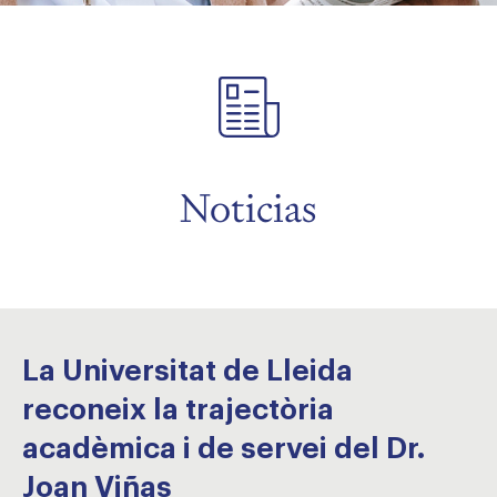
menu
menu
Noticias
menu
La Universitat de Lleida
reconeix la trajectòria
acadèmica i de servei del Dr.
Joan Viñas