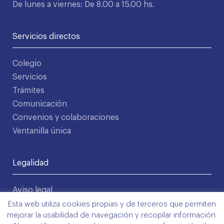
De lunes a viernes: De 8.00 a 15.00 hs.
Servicios directos
Colegio
Servicios
Trámites
Comunicación
Convenios y colaboraciones
Ventanilla única
Legalidad
Aviso legal
Política de privacidad
Esta web utiliza cookies propias y de terceros que permiten
mejorar la usabilidad de navegación y recopilar información.
Condiciones de uso