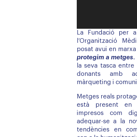
La Fundació per a
l’Organització Mèd
posat avui en marx
protegim a metges
.
la seva tasca entre 
donants amb a
màrqueting i comuni
Metges reals protag
està present en s
impresos com digi
adequar-se a la nov
tendències en com