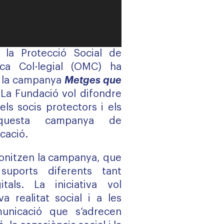
 la Protecció Social de
ica Col·legial (OMC) ha
a la campanya
Metges que
 La Fundació vol difondre
els socis protectors i els
questa campanya de
cació.
onitzen la campanya, que
uports diferents tant
tals. La iniciativa vol
a realitat social i a les
unicació que s’adrecen