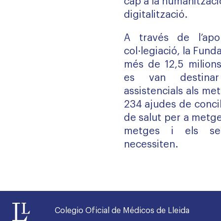
cap a la humanització
digitalització.
A través de l’apo
col·legiació, la Fund
més de 12,5 milions
es van destina
assistencials als met
234 ajudes de concili
de salut per a metges
metges i els se
necessiten.
Colegio Oficial de Médicos de Lleida