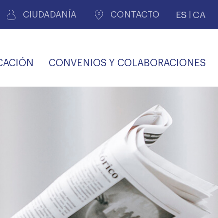
ES
CA
CIUDADANÍA
CONTACTO
CACIÓN
CONVENIOS Y COLABORACIONES
REGISTRO DE
CERTIFICADOS
MÉDICOS POR
LES
PERITAJE
JUDICIAL
PREMIOS Y BECAS
VIDA
SALUD Y APOYO AL
ECCIONES COLEGIALES
PERSONAL LABORAL
TRANSPARENCIA
TRÁMITES CONSULTA
S RECETAS
PROFESIONAL
MÉDICO
COMLL
MÉDICA
ilados
nitaria privada
S
OFERTAS Y
AGENCIA DE
R
DESCUENTOS