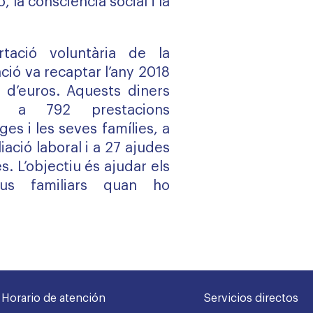
, la consciència social i la
rtació voluntària de la
ació va recaptar l’any 2018
 d’euros. Aquests diners
r a 792 prestacions
ges i les seves famílies, a
ació laboral i a 27 ajudes
. L’objectiu és ajudar els
us familiars quan ho
Horario de atención
Servicios directos