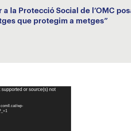
 a la Protecció Social de l’OMC pos
ges que protegim a metges”
t supported or source(s) not
.comll.cat/wp-
?_=1