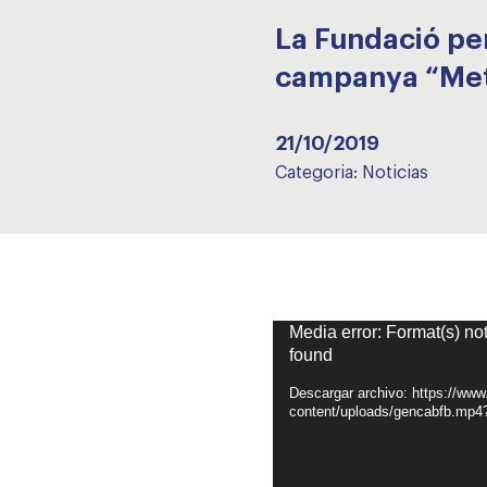
La Fundació per
campanya “Met
21/10/2019
Categoria:
Noticias
Reproductor
Media error: Format(s) no
found
de
vídeo
Descargar archivo: https://www
content/uploads/gencabfb.mp4