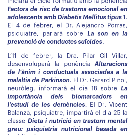
iniciarà el cicle formatiu amb la ponència
Factors de risc de trastorns emocional en
adolescents amb Diabetis Mellitus tipus 1
.
El 4 de febrer, el Dr. Alejandro Porras,
psiquiatre, parlarà sobre
La son en la
prevenció de conductes suïcides
.
L’11 de febrer, la Dra. Pilar Gil Villar,
desenvoluparà la ponència
Alteracions
de l’ànim i conductuals associades a la
malaltia de Parkinson
. El Dr. Gerard Piñol,
neuròleg, informarà el dia 18 sobre
La
importància dels biomarcadors en
l’estudi de les demències
. El Dr. Vicent
Balanzà, psiquiatre, impartirà el dia 25 la
classe
Dieta i nutrició en trastorn mental
greu: psiquiatria nutricional basada en