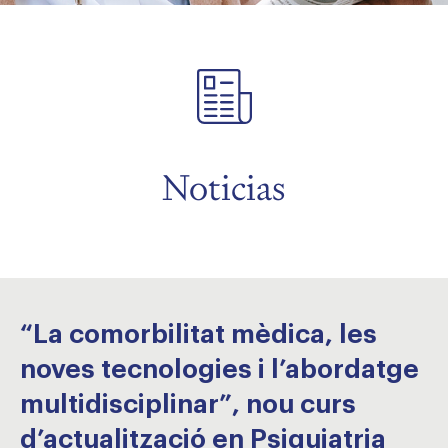
menu
menu
menu
Noticias
menu
“La comorbilitat mèdica, les
noves tecnologies i l’abordatge
multidisciplinar”, nou curs
d’actualització en Psiquiatria