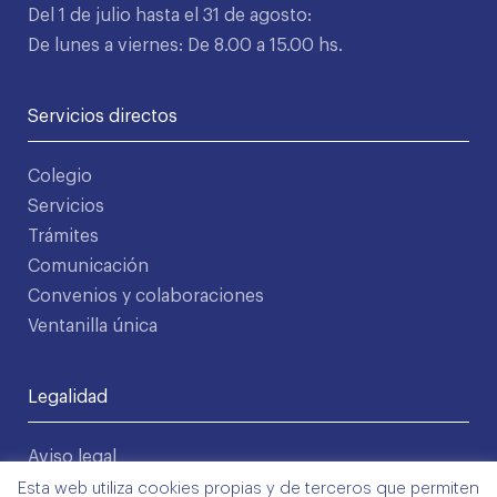
Del 1 de julio hasta el 31 de agosto:
De lunes a viernes: De 8.00 a 15.00 hs.
Servicios directos
Colegio
Servicios
Trámites
Comunicación
Convenios y colaboraciones
Ventanilla única
Legalidad
Aviso legal
Política de privacidad
Esta web utiliza cookies propias y de terceros que permiten