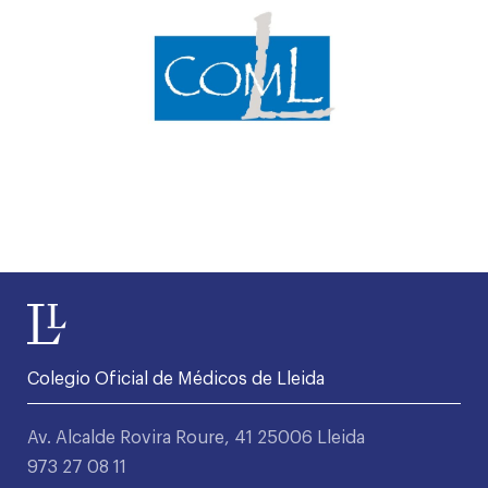
Colegio Oficial de Médicos de Lleida
Av. Alcalde Rovira Roure, 41 25006 Lleida
973 27 08 11