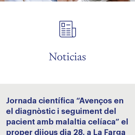
menu
menu
menu
Noticias
Jornada científica “Avenços en
el diagnòstic i seguiment del
pacient amb malaltia celíaca” el
proper dijous dia 28, a La Farga