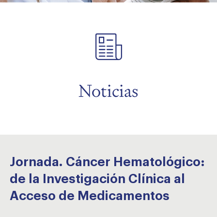
menu
menu
menu
Noticias
menu
menu
Jornada. Cáncer Hematológico:
de la Investigación Clínica al
Acceso de Medicamentos