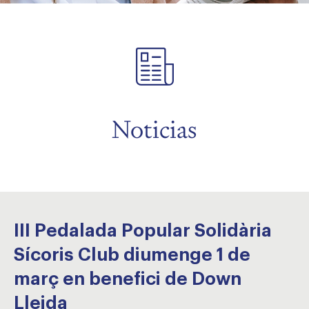
menu
menu
menu
Noticias
III Pedalada Popular Solidària
Sícoris Club diumenge 1 de
març en benefici de Down
Lleida