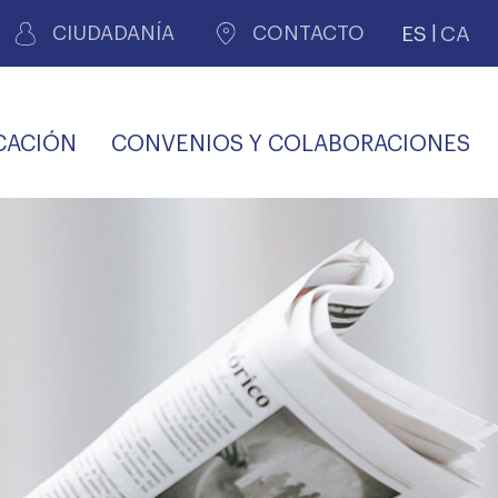
ES
CA
CIUDADANÍA
CONTACTO
CACIÓN
CONVENIOS Y COLABORACIONES
REGISTRO DE
CERTIFICADOS
MÉDICOS POR
LES
PERITAJE
JUDICIAL
PREMIOS Y BECAS
VIDA
SALUD Y APOYO AL
ECCIONES COLEGIALES
PERSONAL LABORAL
TRANSPARENCIA
TRÁMITES CONSULTA
S RECETAS
PROFESIONAL
MÉDICO
COMLL
MÉDICA
ilados
nitaria privada
S
OFERTAS Y
AGENCIA DE
R
DESCUENTOS