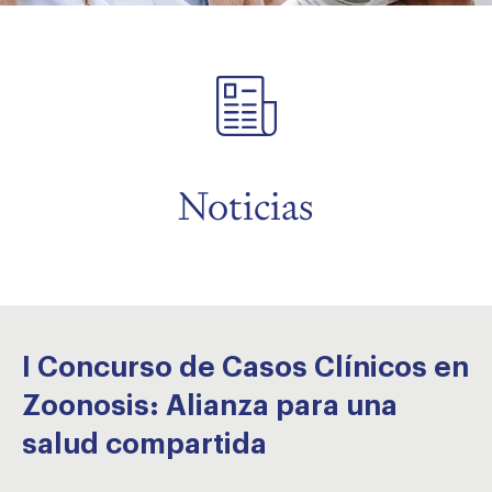
menu
menu
menu
Noticias
I Concurso de Casos Clínicos en
Zoonosis: Alianza para una
salud compartida