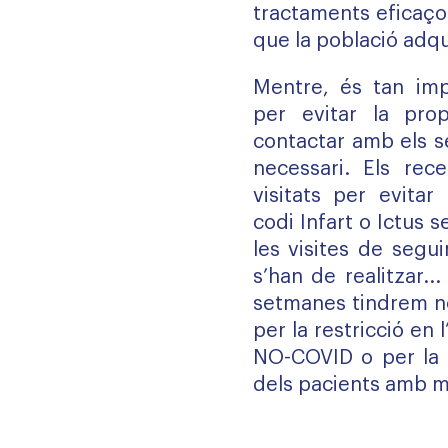
tractaments eficaço
que la població adqu
Mentre, és tan imp
per evitar la pro
contactar amb els s
necessari. Els rec
visitats per evitar
codi Infart o Ictus 
les visites de segu
s’han de realitzar..
setmanes tindrem n
per la restricció en 
NO-COVID o per la i
dels pacients amb ma