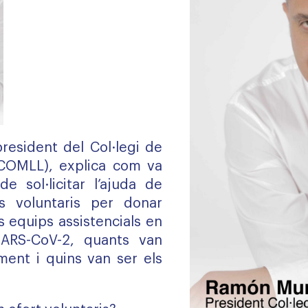
resident del Col·legi de
COMLL), explica com va
 de sol·licitar l’ajuda de
ts voluntaris per donar
ls equips assistencials en
ARS-CoV-2, quants van
ment i quins van ser els