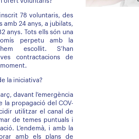
 ofert voluntaris?
inscrit 78 voluntaris, des
s amb 24 anys, a jubilats,
2 anys. Tots ells són una
romís perpetu amb la
hem escollit. S’han
oves contractacions de
l moment.
e la iniciativa?
març, davant l’emergència
de la propagació del COV-
dir utilitzar el canal de
mar de temes puntuals i
iació. L’endemà, i amb la
borar amb els plans de