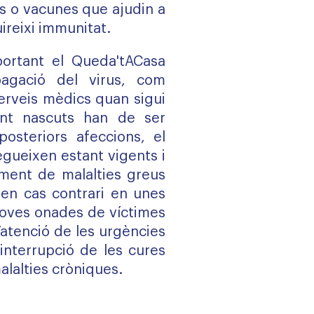
s o vacunes que ajudin a
ireixi immunitat.
ortant el Queda'tACasa
pagació del virus, com
erveis mèdics quan sigui
ent nascuts han de ser
 posteriors afeccions, el
segueixen estant vigents i
iment de malalties greus
. en cas contrari en unes
oves onades de víctimes
l’atenció de les urgències
nterrupció de les cures
lalties cròniques.