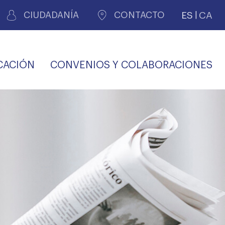
ES
CA
CIUDADANÍA
CONTACTO
CACIÓN
CONVENIOS Y COLABORACIONES
REGISTRO DE
CERTIFICADOS
MÉDICOS POR
LES
PERITAJE
JUDICIAL
PREMIOS Y BECAS
VIDA
SALUD Y APOYO AL
ECCIONES COLEGIALES
PERSONAL LABORAL
TRANSPARENCIA
TRÁMITES CONSULTA
S RECETAS
PROFESIONAL
MÉDICO
COMLL
MÉDICA
ilados
nitaria privada
S
OFERTAS Y
AGENCIA DE
R
DESCUENTOS