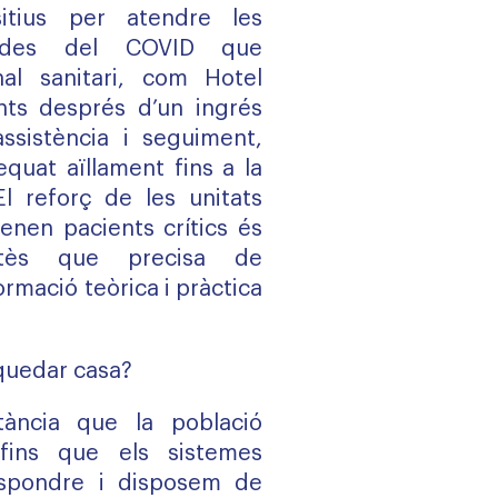
itius per atendre les
ivades del COVID que
al sanitari, com Hotel
nts després d’un ingrés
assistència i seguiment,
equat aïllament fins a la
l reforç de les unitats
tenen pacients crítics és
tès que precisa de
rmació teòrica i pràctica
 quedar casa?
tància que la població
 fins que els sistemes
espondre i disposem de