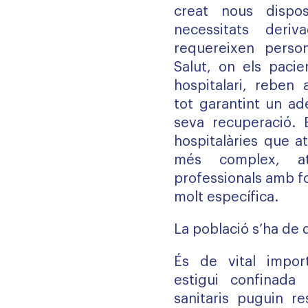
creat nous dispos
necessitats der
requereixen person
Salut, on els pacie
hospitalari, reben 
tot garantint un ad
seva recuperació. E
hospitalàries que a
més complex, a
professionals amb fo
molt específica.
La població s’ha de
És de vital impor
estigui confinada
sanitaris puguin r