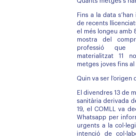
Quants metges s’han
Fins a la data s’han 
de recents llicenciat
el més longeu amb 8
mostra del comp
professió que 
materialitzat 11 n
metges joves fins a
Quin va ser l’origen d
El divendres 13 de 
sanitària derivada 
19, el COMLL va deci
Whatsapp per infor
urgents a la col·leg
intenció de col·la