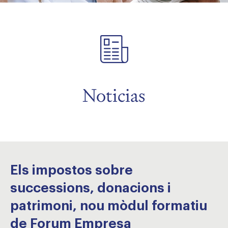
menu
menu
Noticias
Els impostos sobre
successions, donacions i
patrimoni, nou mòdul formatiu
de Forum Empresa