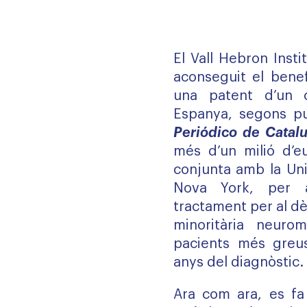
El Vall Hebron Inst
aconseguit el benef
una patent d’un c
Espanya, segons pub
Periódico de Catal
més d’un milió d’eu
conjunta amb la Uni
Nova York, per 
tractament per al dè
minoritària neuro
pacients més greu
anys del diagnòstic.
Ara com ara, es fa