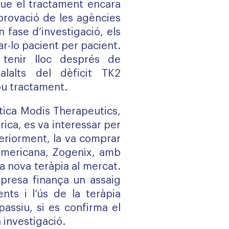
 que el tractament encara
provació de les agències
 fase d’investigació, els
r-lo pacient per pacient.
tenir lloc després de
lalts del dèficit TK2
ou tractament.
ica Modis Therapeutics,
rica, es va interessar per
teriorment, la va comprar
americana, Zogenix, amb
la nova teràpia al mercat.
resa finança un assaig
nts i l’ús de la teràpia
assiu, si es confirma el
a investigació.