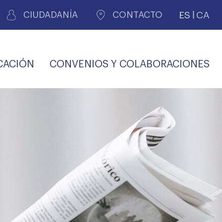
ES
CA
CIUDADANÍA
CONTACTO
CACIÓN
CONVENIOS Y COLABORACIONES
REGISTRO DE
CERTIFICADOS
MÉDICOS POR
LES
PERITAJE
JUDICIAL
PREMIOS Y BECAS
VIDA
SALUD Y APOYO AL
ECCIONES COLEGIALES
PERSONAL LABORAL
TRANSPARENCIA
TRÁMITES CONSULTA
S RECETAS
PROFESIONAL
MÉDICO
COMLL
MÉDICA
ilados
nitaria privada
S
OFERTAS Y
AGENCIA DE
R
DESCUENTOS