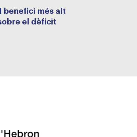
l benefici més alt
obre el dèficit