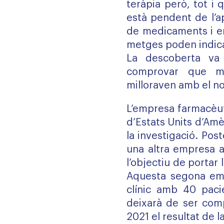
teràpia però, tot i
està pendent de l’a
de medicaments i en
metges poden indica
La descoberta va 
comprovar que ma
milloraven amb el n
L’empresa farmacèut
d’Estats Units d’Amè
la investigació. Pos
una altra empresa 
l’objectiu de portar 
Aquesta segona emp
clínic amb 40 pacie
deixarà de ser comp
2021 el resultat de l