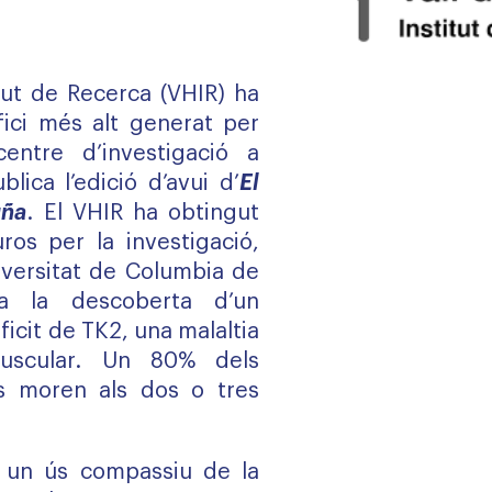
itut de Recerca (VHIR) ha
ici més alt generat per
entre d’investigació a
lica l’edició d’avui d’
El
uña
. El VHIR ha obtingut
ros per la investigació,
versitat de Columbia de
a la descoberta d’un
ficit de TK2, una malaltia
muscular. Un 80% dels
s moren als dos o tres
 un ús compassiu de la