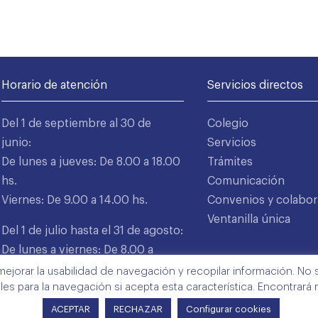
Horario de atención
Servicios directos
Del 1 de septiembre al 30 de
Colegio
junio:
Servicios
De lunes a jueves: De 8.00 a 18.00
Trámites
hs.
Comunicación
Viernes: De 9.00 a 14.00 hs.
Convenios y colabor
Ventanilla única
Del 1 de julio hasta el 31 de agosto:
De lunes a viernes: De 8.00 a
15.00 hs.
mejorar la usabilidad de navegación y recopilar información. No s
ales para la navegación si acepta esta característica. Encontrará
ACEPTAR
RECHAZAR
Configurar cookies