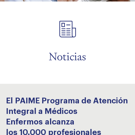
menu
menu
menu
menu
Noticias
menu
El PAIME Programa de Atención
Integral a Médicos
Enfermos alcanza
los 10.000 profesionales