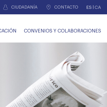
ES
CA
CIUDADANÍA
CONTACTO
CACIÓN
CONVENIOS Y COLABORACIONES
REGISTRO DE
CERTIFICADOS
MÉDICOS POR
LES
PERITAJE
JUDICIAL
PREMIOS Y BECAS
VIDA
SALUD Y APOYO AL
ECCIONES COLEGIALES
PERSONAL LABORAL
TRANSPARENCIA
TRÁMITES CONSULTA
S RECETAS
PROFESIONAL
MÉDICO
COMLL
MÉDICA
ilados
nitaria privada
S
OFERTAS Y
AGENCIA DE
R
DESCUENTOS