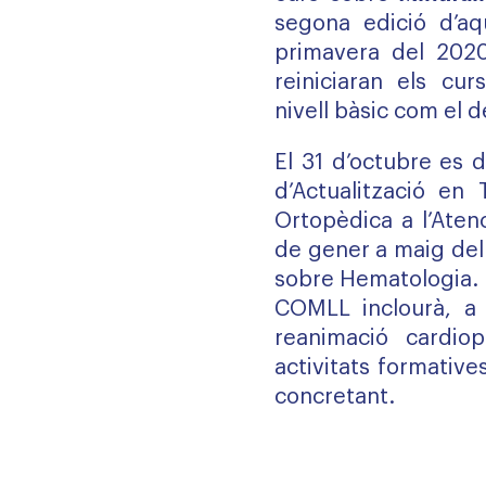
segona edició d’aqu
primavera del 2020
reiniciaran els cur
nivell bàsic com el d
El 31 d’octubre es 
d’Actualització en 
Ortopèdica a l’Atenc
de gener a maig del 
sobre Hematologia. 
COMLL inclourà, a
reanimació cardiop
activitats formative
concretant.