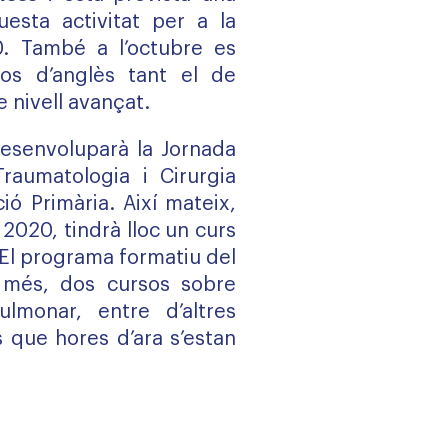
esta activitat per a la
. També a l’octubre es
sos d’anglès tant el de
e nivell avançat.
desenvoluparà la Jornada
Traumatologia i Cirurgia
ió Primària. Així mateix,
2020, tindrà lloc un curs
El programa formatiu del
 més, dos cursos sobre
ulmonar, entre d’altres
s que hores d’ara s’estan