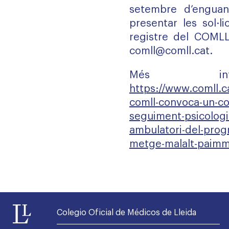
setembre d’enguan
presentar les sol·l
registre del COMLL
comll@comll.cat
.
Més inf
https://www.comll.ca
comll-convoca-un-con
seguiment-psicologic
ambulatori-del-prog
metge-malalt-paim
Colegio Oficial de Médicos de Lleida