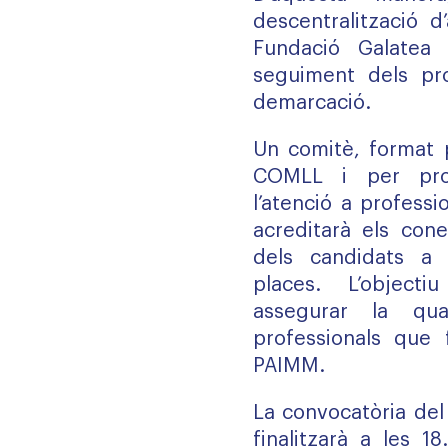
descentralització 
Fundació Galatea 
seguiment dels pro
demarcació.
Un comitè, format 
COMLL i per prof
l’atenció a professi
acreditarà els cone
dels candidats a 
places. L’objecti
assegurar la qual
professionals que 
PAIMM.
La convocatòria del
finalitzarà a les 1