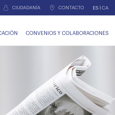
ES
CA
CIUDADANÍA
CONTACTO
CACIÓN
CONVENIOS Y COLABORACIONES
REGISTRO DE
CERTIFICADOS
MÉDICOS POR
LES
PERITAJE
JUDICIAL
PREMIOS Y BECAS
VIDA
SALUD Y APOYO AL
ECCIONES COLEGIALES
PERSONAL LABORAL
TRANSPARENCIA
TRÁMITES CONSULTA
S RECETAS
PROFESIONAL
MÉDICO
COMLL
MÉDICA
ilados
nitaria privada
S
OFERTAS Y
AGENCIA DE
R
DESCUENTOS