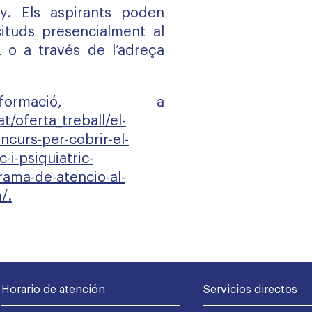
y. Els aspirants poden
icituds presencialment al
 o a través de l’adreça
ormació, a
t/oferta_treball/el-
curs-per-cobrir-el-
-i-psiquiatric-
rama-de-atencio-al-
m/
.
Horario de atención
Servicios directos