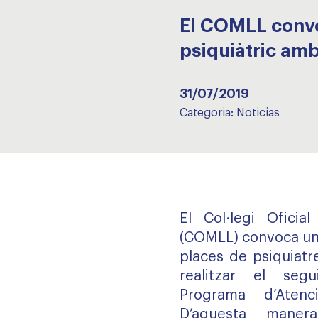
El COMLL convo
psiquiàtric am
31/07/2019
Categoria:
Noticias
El Col·legi Ofici
(COMLL) convoca un 
places de psiquiatr
realitzar el seg
Programa d’Aten
D’aquesta maner