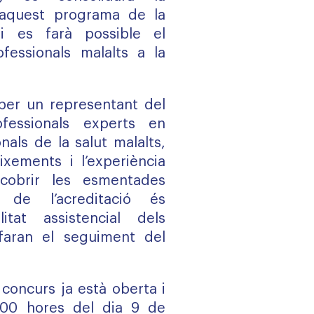
d’aquest programa de la
i es farà possible el
fessionals malalts a la
per un representant del
essionals experts en
onals de la salut malalts,
ixements i l’experiència
cobrir les esmentades
u de l’acreditació és
itat assistencial dels
faran el seguiment del
 concurs ja està oberta i
8.00 hores del dia 9 de