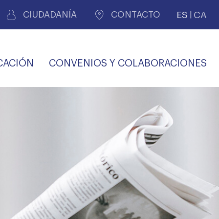
ES
CA
CIUDADANÍA
CONTACTO
CACIÓN
CONVENIOS Y COLABORACIONES
REGISTRO DE
CERTIFICADOS
MÉDICOS POR
LES
PERITAJE
JUDICIAL
PREMIOS Y BECAS
VIDA
SALUD Y APOYO AL
ECCIONES COLEGIALES
PERSONAL LABORAL
TRANSPARENCIA
TRÁMITES CONSULTA
S RECETAS
PROFESIONAL
MÉDICO
COMLL
MÉDICA
ilados
nitaria privada
S
OFERTAS Y
AGENCIA DE
R
DESCUENTOS