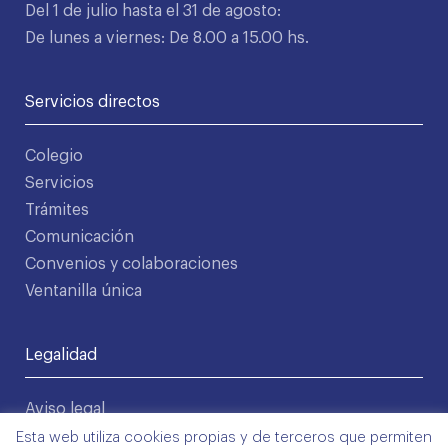
Del 1 de julio hasta el 31 de agosto:
De lunes a viernes: De 8.00 a 15.00 hs.
Servicios directos
Colegio
Servicios
Trámites
Comunicación
Convenios y colaboraciones
Ventanilla única
Legalidad
Aviso legal
Política de privacidad
Esta web utiliza cookies propias y de terceros que permiten