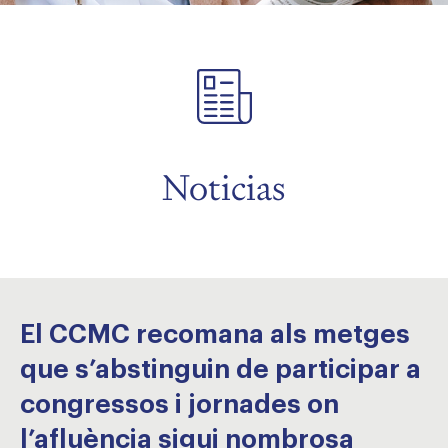
menu
menu
menu
Noticias
El CCMC recomana als metges
que s’abstinguin de participar a
congressos i jornades on
l’afluència sigui nombrosa