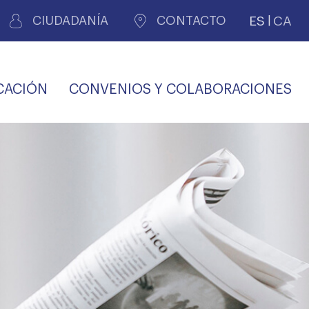
ES
CA
CIUDADANÍA
CONTACTO
CACIÓN
CONVENIOS Y COLABORACIONES
REGISTRO DE
CERTIFICADOS
MÉDICOS POR
LES
PERITAJE
JUDICIAL
PREMIOS Y BECAS
VIDA
SALUD Y APOYO AL
ECCIONES COLEGIALES
PERSONAL LABORAL
TRANSPARENCIA
TRÁMITES CONSULTA
S RECETAS
PROFESIONAL
MÉDICO
COMLL
MÉDICA
ilados
nitaria privada
S
OFERTAS Y
AGENCIA DE
R
DESCUENTOS