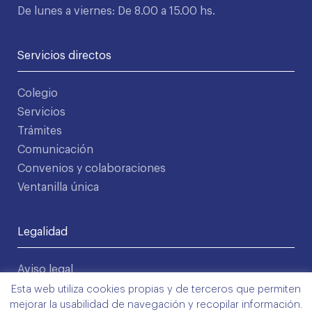
De lunes a viernes: De 8.00 a 15.00 hs.
Servicios directos
Colegio
Servicios
Trámites
Comunicación
Convenios y colaboraciones
Ventanilla única
Legalidad
Aviso legal
Política de privacidad
Esta web utiliza cookies propias y de terceros que permiten
mejorar la usabilidad de navegación y recopilar información.
Condiciones de uso