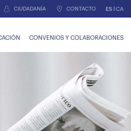
ES
CA
CIUDADANÍA
CONTACTO
CACIÓN
CONVENIOS Y COLABORACIONES
REGISTRO DE
CERTIFICADOS
MÉDICOS POR
LES
PERITAJE
JUDICIAL
PREMIOS Y BECAS
VIDA
SALUD Y APOYO AL
ECCIONES COLEGIALES
PERSONAL LABORAL
TRANSPARENCIA
TRÁMITES CONSULTA
S RECETAS
PROFESIONAL
MÉDICO
COMLL
MÉDICA
ilados
nitaria privada
S
OFERTAS Y
AGENCIA DE
R
DESCUENTOS