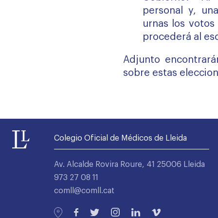
personal y, un
urnas los votos
procederá al esc
Adjunto encontrarán
sobre estas eleccion
Colegio Oficial de Médicos de Lleida
Av. Alcalde Rovira Roure, 41 25006 Lleida
973 27 08 11
comll@comll.cat