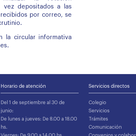
a vez depositados a las
 recibidos por correo, se
rutinio.
 la circular informativa
es.
Horario de atención
Servicios directos
Del 1 de septiembre al 30 de
Colegio
junio:
Servicios
De lunes a jueves: De 8.00 a 18.00
Trámites
hs.
Comunicación
Viernes: De 9.00 a 14.00 hs.
Convenios y colabor