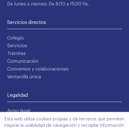
De lunes a viernes: De 8.00 a 15.00 hs.
Servicios directos
Colegio
Servicios
Trámites
Comunicación
Convenios y colaboraciones
Ventanilla única
Legalidad
Aviso legal
Política de privacidad
Esta web utiliza cookies propias y de terceros que permiten
mejorar la usabilidad de navegación y recopilar información.
Condiciones de uso