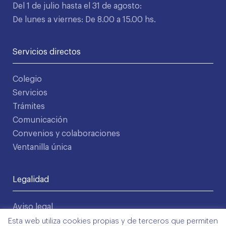
Del 1 de julio hasta el 31 de agosto:
De lunes a viernes: De 8.00 a 15.00 hs.
Servicios directos
Colegio
Servicios
Trámites
Comunicación
Convenios y colaboraciones
Ventanilla única
Legalidad
Aviso legal
Política de privacidad
Esta web utiliza cookies propias y de terceros que permiten