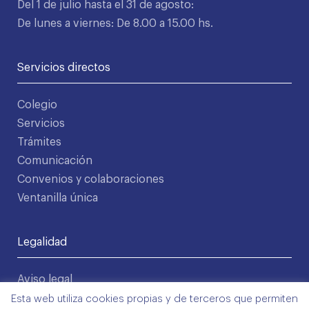
Del 1 de julio hasta el 31 de agosto:
De lunes a viernes: De 8.00 a 15.00 hs.
Servicios directos
Colegio
Servicios
Trámites
Comunicación
Convenios y colaboraciones
Ventanilla única
Legalidad
Aviso legal
Política de privacidad
Esta web utiliza cookies propias y de terceros que permiten