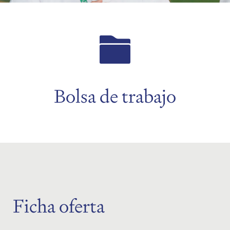
menu
menu
menu
Bolsa de trabajo
menu
menu
Ficha oferta