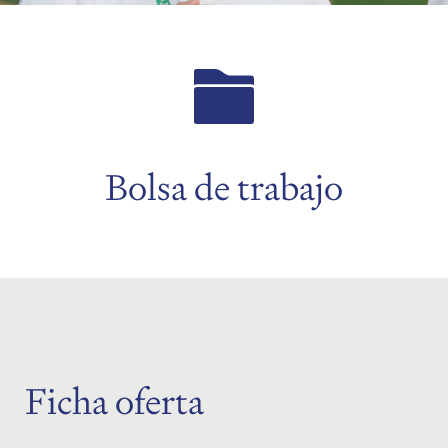
menu
menu
Bolsa de trabajo
menu
Ficha oferta