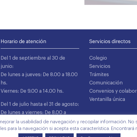
Horario de atención
Servicios directos
Del 1 de septiembre al 30 de
Colegio
junio:
Servicios
De lunes a jueves: De 8.00 a 18.00
Trámites
hs.
Comunicación
Viernes: De 9.00 a 14.00 hs.
Convenios y colabor
Ventanilla única
Del 1 de julio hasta el 31 de agosto:
De lunes a viernes: De 8.00 a
15.00 hs.
mejorar la usabilidad de navegación y recopilar información. No s
ales para la navegación si acepta esta característica. Encontrará