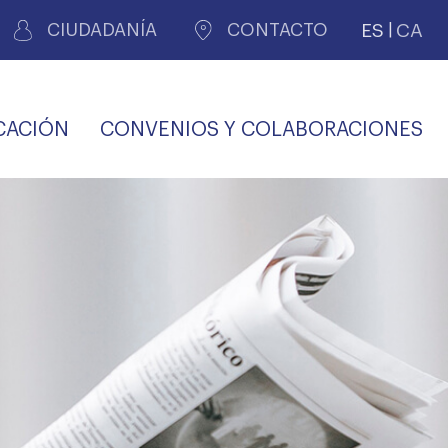
ES
CA
CIUDADANÍA
CONTACTO
CACIÓN
CONVENIOS Y COLABORACIONES
REGISTRO DE
CERTIFICADOS
MÉDICOS POR
LES
PERITAJE
JUDICIAL
PREMIOS Y BECAS
VIDA
SALUD Y APOYO AL
ECCIONES COLEGIALES
PERSONAL LABORAL
TRANSPARENCIA
TRÁMITES CONSULTA
S RECETAS
PROFESIONAL
MÉDICO
COMLL
MÉDICA
ilados
nitaria privada
S
OFERTAS Y
AGENCIA DE
R
DESCUENTOS