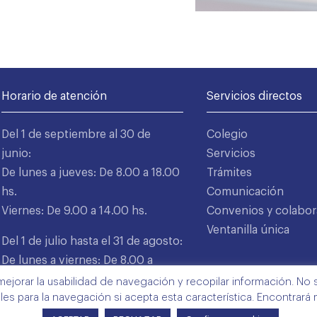
Horario de atención
Servicios directos
Del 1 de septiembre al 30 de
Colegio
junio:
Servicios
De lunes a jueves: De 8.00 a 18.00
Trámites
hs.
Comunicación
Viernes: De 9.00 a 14.00 hs.
Convenios y colabor
Ventanilla única
Del 1 de julio hasta el 31 de agosto:
De lunes a viernes: De 8.00 a
15.00 hs.
mejorar la usabilidad de navegación y recopilar información. No s
ales para la navegación si acepta esta característica. Encontrará