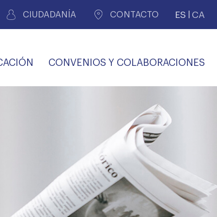
ES
CA
CIUDADANÍA
CONTACTO
CACIÓN
CONVENIOS Y COLABORACIONES
REGISTRO DE
CERTIFICADOS
MÉDICOS POR
LES
PERITAJE
JUDICIAL
PREMIOS Y BECAS
VIDA
SALUD Y APOYO AL
ECCIONES COLEGIALES
PERSONAL LABORAL
TRANSPARENCIA
TRÁMITES CONSULTA
S RECETAS
PROFESIONAL
MÉDICO
COMLL
MÉDICA
ilados
nitaria privada
S
OFERTAS Y
AGENCIA DE
R
DESCUENTOS