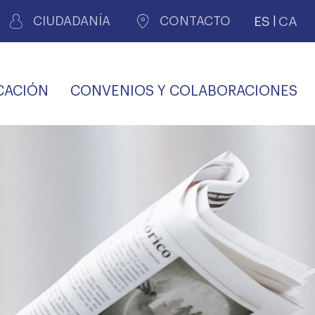
ES
CA
CIUDADANÍA
CONTACTO
CACIÓN
CONVENIOS Y COLABORACIONES
REGISTRO DE
CERTIFICADOS
MÉDICOS POR
LES
PERITAJE
JUDICIAL
PREMIOS Y BECAS
VIDA
SALUD Y APOYO AL
ECCIONES COLEGIALES
PERSONAL LABORAL
TRANSPARENCIA
TRÁMITES CONSULTA
S RECETAS
PROFESIONAL
MÉDICO
COMLL
MÉDICA
ilados
nitaria privada
S
OFERTAS Y
AGENCIA DE
R
DESCUENTOS