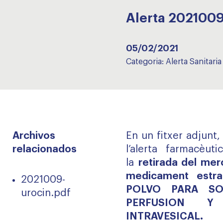
Alerta 202100
05/02/2021
Categoria:
Alerta Sanitaria
Archivos
En un fitxer adjunt
relacionados
l’alerta farmacèuti
la
retirada del mer
medicament estr
2021009-
POLVO PARA SOL
urocin.pdf
PERFUSION Y
INTRAVESICAL.