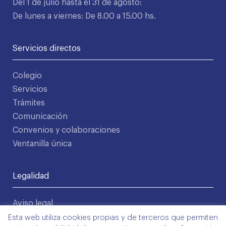
Del 1 de julio hasta el 31 de agosto:
De lunes a viernes: De 8.00 a 15.00 hs.
Servicios directos
Colegio
Servicios
Trámites
Comunicación
Convenios y colaboraciones
Ventanilla única
Legalidad
Aviso legal
Política de privacidad
Esta web utiliza cookies propias y de terceros que permiten